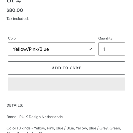
Regular
$80.00
price
Tax included.
Color
Quantity
ADD TO CART
Adding
product
DETAILS:
to
your
Brand l PUIK Design Netherlands
cart
Color l 3 kinds - Yellow, Pink, blue / Blue, Yellow, Blue / Grey, Green,