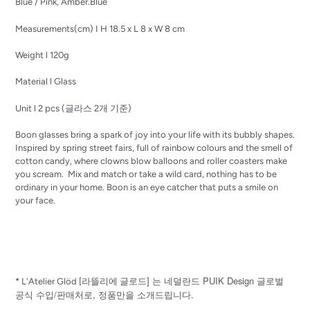
Blue / Pink, Amber.Blue
Measurements(cm) I
H 18.5 x L 8 x W 8 cm
Weight l 120g
Material l Glass
Unit l 2 pcs (글라스 2개 기준)
Boon glasses bring a spark of joy into your life with its bubbly shapes.
Inspired by spring street fairs, full of rainbow colours and the smell of
cotton candy, where clowns blow balloons and roller coasters make
you scream. Mix and match or take a wild card, nothing has to be
ordinary in your home. Boon is an eye catcher that puts a smile on
your face.
] 는 네덜란드 PUIK Design 글로벌
* L'Atelier Glöd [
라뜰리에
글로드
공식 수입/판매처로, 정품만을 소개드립니다.