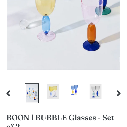
PREVIOUS
NEXT
SLIDE
SLID
BOON l BUBBLE Glasses - Set
of 2