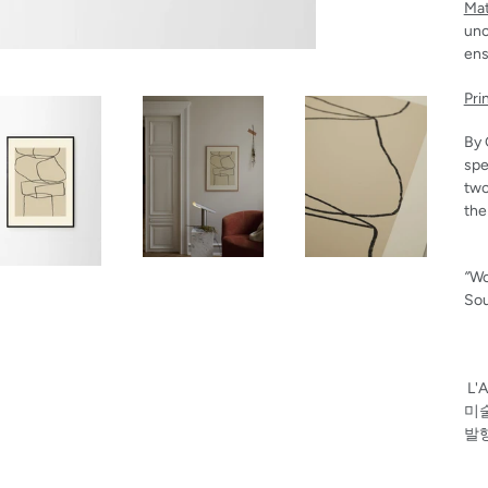
Mat
unc
ens
Pri
By 
spe
two
the
”
Wo
Sou
L'
미
발