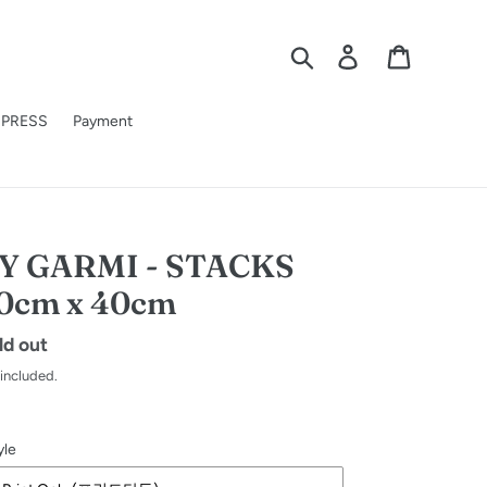
Search
Log in
Cart
PRESS
Payment
Y GARMI - STACKS
0cm x 40cm
gular
ld out
ice
 included.
yle