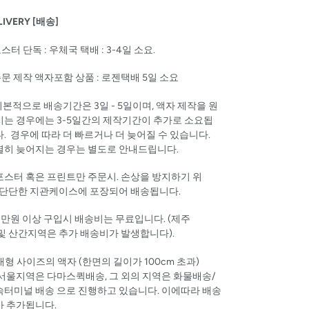
LIVERY [배송]
포스터 단독 : 우체국 택배 : 3-4일 소요.
주문 제작 액자포함 상품 : 로젠택배 5일 소요
 기본적으로 배송기간은 3일 - 5일이며, 액자 제작을 원
시는 경우에는 3-5일간의 제작기간이 추가로 소요됩
. 경우에 따라 더 빠르거나 더 늦어질 수 있습니다.
별히 늦어지는 경우는 별도로 안내드립니다.
포스터 혹은 프린트만
주문시
.
손상을
방지하기
위
단단한
지관케이스에
포장되어
배송됩니다
.
8
만원
이상
구입시
배송비는
무료입니다.
(
제주
및
산간지역은
추가
배송비가
발생합니다
).
 대형 사이즈의 액자 (한면의 길이가 100cm 초과)
서울지역은 다마스퀵배송, 그 외의 지역은 화물배송/
속터미널 배송 으로 진행하고 있습니다. 이에따라 배송
가 추가됩니다.