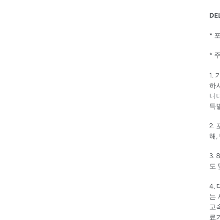
DE
* 
* 
1.
하
니다
특
2.
해
,
3. 
도
4.
는
고
료