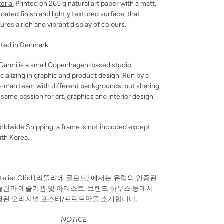
erial
Printed on 265 g natural art paper with a matt,
oated finish and lightly textured surface, that
ures a rich and vibrant display of colours.
nted in
Denmark
Garmi is a small Copenhagen-based studio,
cializing in graphic and product design. Run by a
-man team with different backgrounds, but sharing
 same passion for art, graphics and interior design.
rldwide Shipping, a frame is not included except
th Korea.
Atelier Glöd [라뜰리에 글로드] 에서는 유럽의 인증된
술관과 예술기관 및 아티스트, 브랜드 하우스 등에서
행된 오리지널 포스터/프린트만을 소개합니다.
NOTICE