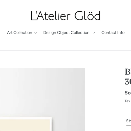
y
Art Collection
Design Object Collection
Contact Info
B
3
Re
So
pr
Tax
St