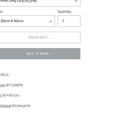
ze
Quantity
SOLD OUT
BUY IT NOW
ing
duct
TAILS:
r
ign
BY GARMI
t
e
3
0×40 cm
hnique
Giclee print