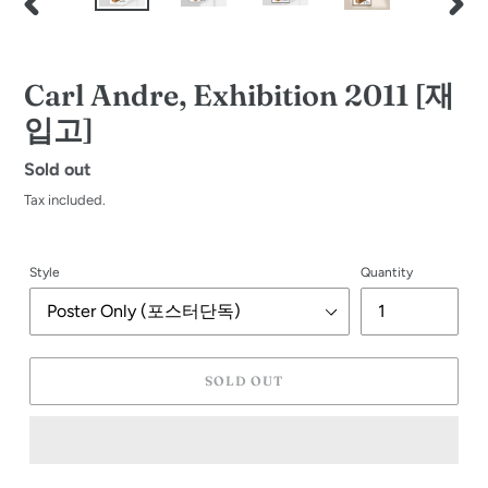
PREVIOUS
NEXT
SLIDE
SLID
Carl Andre, Exhibition 2011 [재
입고]
Regular
Sold out
price
Tax included.
Style
Quantity
SOLD OUT
Adding