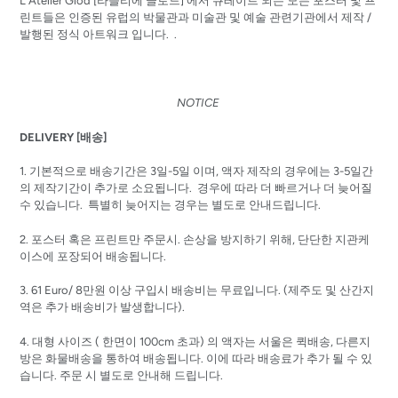
L'Atelier Glöd [라뜰리에 글로드] 에서 큐레이트 되는 모든 포스터 및 프
린트들은 인증된 유럽의 박물관과 미술관 및 예술 관련기관에서 제작 /
발행된 정식 아트워크 입니다.
.
NOTICE
DELIVERY [배송]
1. 기본적으로 배송기간은 3일-5일 이며, 액자 제작의 경우에는 3-5일간
의 제작기간이 추가로 소요됩니다. 경우에 따라 더 빠르거나 더 늦어질
수 있습니다. 특별히 늦어지는 경우는 별도로 안내드립니다.
2.
포스터 혹은 프린트만
주문시
.
손상을
방지하기
위해
,
단단한
지관케
이스에
포장되어
배송됩니다
.
3. 61 Euro/ 8
만원
이상
구입시
배송비는
무료입니다.
(
제주도
및
산간지
역은
추가
배송비가
발생합니다
).
4. 대형 사이즈 ( 한면이 100cm 초과) 의 액자는
서울은 퀵배송, 다른지
방은 화물배송을 통하여 배송됩니다. 이에 따라 배송료가 추가 될 수 있
습니다. 주문 시 별도로 안내해 드립니다.