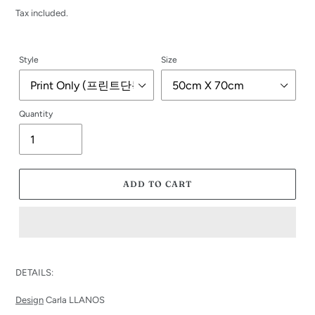
price
Tax included.
Style
Size
Quantity
ADD TO CART
Adding
product
DETAILS:
to
your
Design
Carla LLANOS
cart