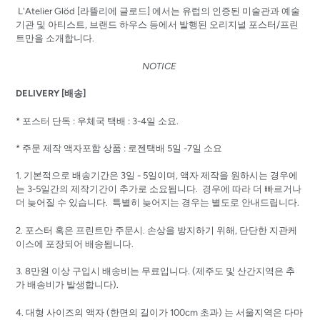
L'Atelier Glöd [라뜰리에 글로드] 에서는 유럽의 인증된 미술관과 예술
기관 및 아티스트, 브랜드 하우스 등에서 발행된 오리지널 포스터/프린
트만을 소개합니다.
NOTICE
DELIVERY [배송]
* 포스터 단독 : 우체국 택배 : 3-4일 소요.
* 주문 제작 액자포함 상품 : 로젠택배 5일 -7일 소요
1. 기본적으로 배송기간은 3일 - 5일이며, 액자 제작을 원하시는 경우에
는 3-5일간의 제작기간이 추가로 소요됩니다. 경우에 따라 더 빠르거나
더 늦어질 수 있습니다. 특별히 늦어지는 경우는 별도로 안내드립니다.
2.
포스터 혹은 프린트만
주문시
.
손상을
방지하기
위해
,
단단한
지관케
이스에
포장되어
배송됩니다
.
3. 8
만원
이상
구입시
배송비는
무료입니다.
(
제주도
및
산간지역은
추
가
배송비가
발생합니다
).
4. 대형 사이즈의 액자 (한면의 길이가 100cm 초과) 는
서울지역은 다마