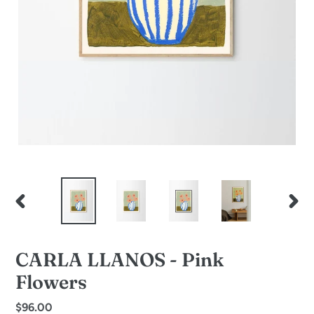
PREVIOUS
NEXT
SLIDE
SLID
CARLA LLANOS - Pink
Flowers
Regular
$96.00