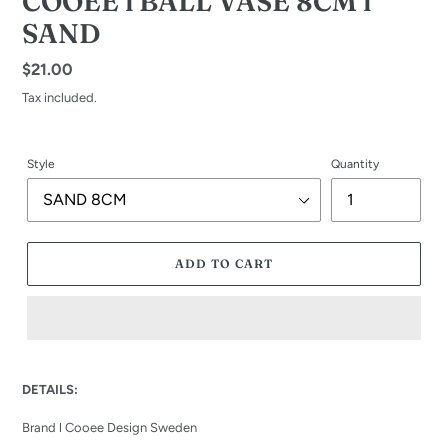
COOEE l BALL VASE 8CM l
SAND
Regular
$21.00
price
Tax included.
Style
Quantity
ADD TO CART
Adding
product
DETAILS:
to
your
Brand l Cooee Design Sweden
cart