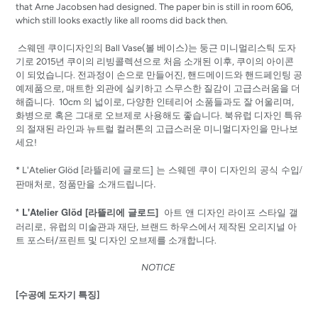
that Arne Jacobsen had designed. The paper bin is still in room 606,
which still looks exactly like all rooms did back then.
스웨덴 쿠이디자인의 Ball Vase(볼 베이스)는 둥근 미니멀리스틱 도자
기로 2015년 쿠이의 리빙콜렉션으로 처음 소개된 이후, 쿠이의 아이콘
이 되었습니다. 전과정이 손으로 만들어진, 핸드메이드와 핸드페인팅 공
예제품으로, 매트한 외관에 실키하고 스무스한 질감이 고급스러움을 더
해줍니다. 10cm 의 넓이로, 다양한 인테리어 소품들과도 잘 어울리며,
화병으로 혹은 그대로 오브제로 사용해도 좋습니다. 북유럽 디자인 특유
의 절재된 라인과 뉴트럴 컬러톤의 고급스러운 미니멀디자인을 만나보
세요!
] 는 스웨덴 쿠이 디자인의 공식 수입/
* L'Atelier Glöd [
라뜰리에
글로드
판매처로, 정품만을 소개드립니다.
* L'Atelier Glöd [라뜰리에 글로드]
아트 앤 디자인 라이프 스타일 갤
러리로,
유럽의 미술관과 재단, 브랜드 하우스에서 제작된 오리지널 아
트 포스터/프린트 및 디자인 오브제를 소개합니다.
NOTICE
[수공예 도자기 특징]