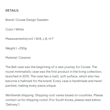
Adding
product
DETAILS:
to
your
Brand l Cooee Design Sweden
cart
Color l White
Measurements(cm) I
W:8, L:8, H:7
Weight l ~250g
Material l Ceramic
The Ball vase was the beginning of a new journey for Cooee. The
round minimalistic vase was the first product in the living collection,
launched in 2015. The vase has a matt, soft surface, which also has
become a hallmark for the brand. Every vase is handmade and hand-
painted, making every piece unique.
Worldwide shipping. Shipping cost varies based on countries. Please
contact us for shipping costs! (For South Korea, please read below
'Delivery')