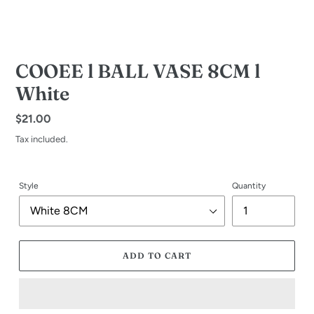
COOEE l BALL VASE 8CM l
White
Regular
$21.00
price
Tax included.
Style
Quantity
ADD TO CART