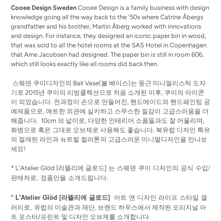
Cooee Design Sweden
Cooee Design is a family business with design
knowledge going all the way back to the '50s where Catrine Åbergs
grandfather and his brother, Martin Åberg worked with innovations
and design. For instance, they designed an iconic paper bin in wood,
that was sold to all the hotel rooms at the SAS Hotel in Copenhagen
that Arne Jacobsen had designed. The paper bin is still in room 606,
which still looks exactly like all rooms did back then.
스웨덴 쿠이디자인의 Ball Vase(볼 베이스)는 둥근 미니멀리스틱 도자
기로 2015년 쿠이의 리빙콜렉션으로 처음 소개된 이후, 쿠이의 아이콘
이 되었습니다. 전과정이 손으로 만들어진, 핸드메이드와 핸드페인팅 공
예제품으로, 매트한 외관에 실키하고 스무스한 질감이 고급스러움을 더
해줍니다. 10cm 의 넓이로, 다양한 인테리어 소품들과도 잘 어울리며,
화병으로 혹은 그대로 오브제로 사용해도 좋습니다. 북유럽 디자인 특유
의 절재된 라인과 뉴트럴 컬러톤의 고급스러운 미니멀디자인을 만나보
세요!
] 는 스웨덴 쿠이 디자인의 공식 수입/
* L'Atelier Glöd [
라뜰리에
글로드
판매처로, 정품만을 소개드립니다.
* L'Atelier Glöd [라뜰리에 글로드]
아트 앤 디자인 라이프 스타일 갤
러리로,
유럽의 미술관과 재단, 브랜드 하우스에서 제작된 오리지널 아
트 포스터/프린트 및 디자인 오브제를 소개합니다.