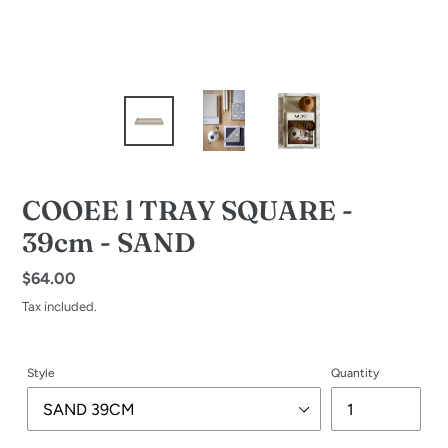
COOEE l TRAY SQUARE -
39cm - SAND
Regular
$64.00
price
Tax included.
Style
Quantity