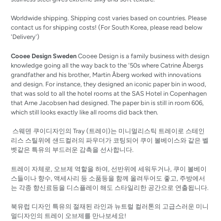
Worldwide shipping. Shipping cost varies based on countries. Please
contact us for shipping costs! (For South Korea, please read below
'Delivery')
Cooee Design Sweden
Cooee Design is a family business with design
knowledge going all the way back to the '50s where Catrine Åbergs
grandfather and his brother, Martin Åberg worked with innovations
and design. For instance, they designed an iconic paper bin in wood,
that was sold to all the hotel rooms at the SAS Hotel in Copenhagen
that Arne Jacobsen had designed. The paper bin is still in room 606,
which still looks exactly like all rooms did back then.
스웨덴 쿠이디자인의 Tray (트레이)는 미니멀리스틱 트레이로 스테인
리스 스틸위에 샌드컬러의 파우더가 코팅되어 쿠이 볼베이스와 같은 벨
벳같은 특유의 부드러운 감촉을 선사합니다.
트레이 자체로, 오브제 역할을 하여, 선반위에 세워두거나, 쿠이 볼베이
스들이나 향수, 액세사리 등 소품등을 함께 올려두어도 좋고, 주방에서
는 각종 향신료등을 디스플레이 해도 스타일리한 공간으로 연출됩니다.
북유럽 디자인 특유의 절재된 라인과 뉴트럴 컬러톤의 고급스러운 미니
멀디자인의 트레이 오브제를 만나보세요!