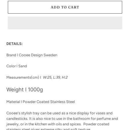
ADD TO CART
Adding
product
DETAILS:
to
your
Brand l Cooee Design Sweden
cart
Color l Sand
Measurements(cm) I
W:25, L:39, H:2
Weight l 1000g
Material l Powder Coated Stainless Steel
Cooee's stylish tray can be used as a nice display for vases and
candlesticks. It is also nice to use in the bathroom for perfume and
jewelry, or in the kitchen with oils and spices. Powder coated
stainless steel gives extreme silky and soft texture.