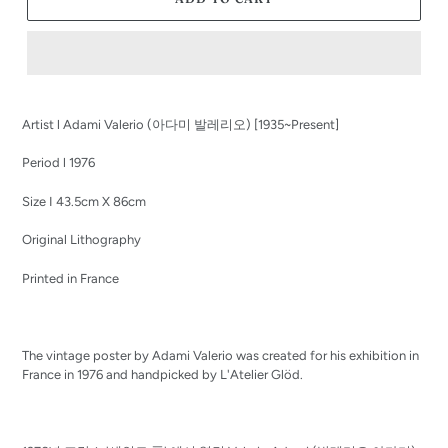
Adding
product
Artist l Adami Valerio (아다미 발레리오) [1935~Present]
to
your
Period l 1976
cart
Size I 43.5cm X 86cm
Original Lithography
Printed in France
The vintage poster by Adami Valerio was created for his exhibition in
France in 1976 and handpicked by L'Atelier Glöd.