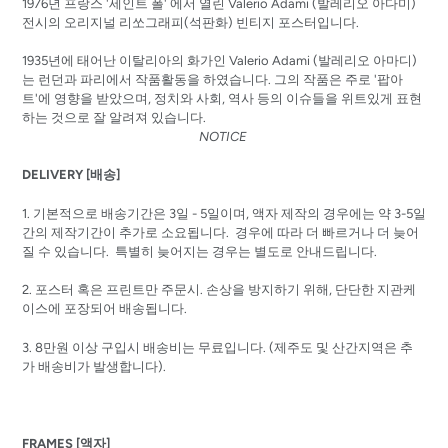
1976년 프랑스 '세인트 폴' 에서 열린
Valerio Adami (발레리오 아다미)
전시의 오리지널 리쏘그래피(석판화) 빈티지 포스터입니다.
1935년에 태어난 이탈리아의 화가인 Valerio Adami (발레리오 아마디)
는 런던과 파리에서 작품활동을 하였습니다. 그의 작품은 주로 '팝아
트'에 영향을 받았으며, 정치와 사회, 역사 등의 이슈들을 위트있게 표현
하는 것으로 잘 알려져 있습니다.
NOTICE
DELIVERY [배송]
1. 기본적으로 배송기간은 3일 - 5일이며, 액자 제작의 경우에는 약 3-5일
간의 제작기간이 추가로 소요됩니다. 경우에 따라 더 빠르거나 더 늦어
질 수 있습니다. 특별히 늦어지는 경우는 별도로 안내드립니다.
2.
포스터 혹은 프린트만
주문시
.
손상을
방지하기
위해
,
단단한
지관케
이스에
포장되어
배송됩니다
.
3. 8
만원
이상
구입시
배송비는
무료입니다.
(
제주도
및
산간지역은
추
가
배송비가
발생합니다
).
FRAMES [액자]