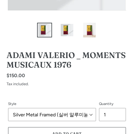
ADAMI VALERIO _ MOMENTS
MUSICAUX 1976
Regular
$150.00
price
Tax included.
Style
Quantity
ADD TO CART