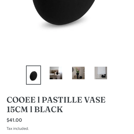
COOEE l PASTILLE VASE
15CM l BLACK
Regular
$41.00
price
Tax included.