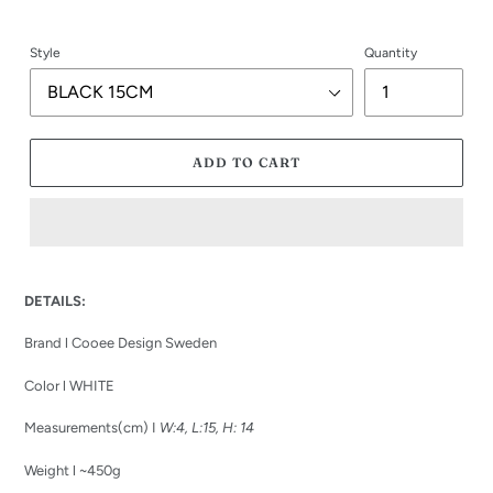
Style
Quantity
ADD TO CART
Adding
product
DETAILS:
to
your
Brand l Cooee Design Sweden
cart
Color l WHITE
Measurements(cm) I
W:4, L:15, H: 14
Weight l ~450g