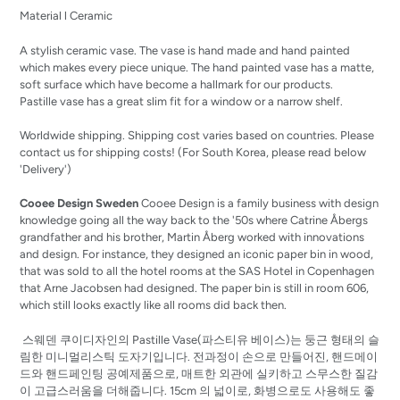
Material l Ceramic
A stylish ceramic vase. The vase is hand made and hand painted
which makes every piece unique. The hand painted vase has a matte,
soft surface which have become a hallmark for our products.
Pastille vase has a great slim fit for a window or a narrow shelf
.
Worldwide shipping. Shipping cost varies based on countries. Please
contact us for shipping costs! (For South Korea, please read below
'Delivery')
Cooee Design Sweden
Cooee Design is a family business with design
knowledge going all the way back to the '50s where Catrine Åbergs
grandfather and his brother, Martin Åberg worked with innovations
and design. For instance, they designed an iconic paper bin in wood,
that was sold to all the hotel rooms at the SAS Hotel in Copenhagen
that Arne Jacobsen had designed. The paper bin is still in room 606,
which still looks exactly like all rooms did back then.
스웨덴 쿠이디자인의 Pastille Vase(파스티유 베이스)는 둥근 형태의 슬
림한 미니멀리스틱 도자기입니다. 전과정이 손으로 만들어진, 핸드메이
드와 핸드페인팅 공예제품으로, 매트한 외관에 실키하고 스무스한 질감
이 고급스러움을 더해줍니다. 15cm 의 넓이로, 화병으로도 사용해도 좋