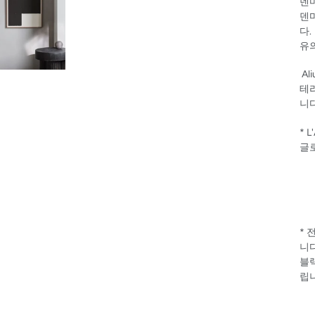
덴마
덴마
다.
유
Al
테
니다
* 
글
* 
니다
블
립