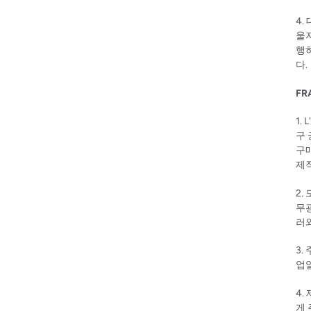
4.
울
행
다.
FR
1. L
구
구
제
2.
무광
러
3.
업일
4.
게 