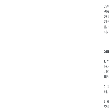
L'
박
만
린
을
사
DE
1.
하
니다
특
2.
해
,
3. 
주