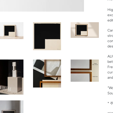
Hig
exc
edi
Car
str
com
des
ALI
bet
Fre
cur
and
”
Wo
Sou
* 