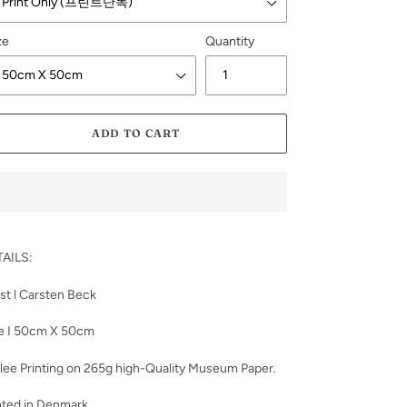
ze
Quantity
ADD TO CART
ing
duct
TAILS:
r
ist l Carsten Beck
t
e I 50cm X 50cm
lee Printing on 265g high-Quality Museum Paper.
nted in Denmark