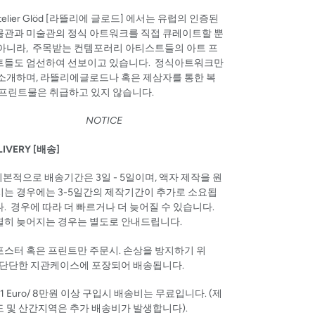
Atelier Glöd [라뜰리에 글로드] 에서는 유럽의 인증된
물관과 미술관의 정식 아트워크를 직접 큐레이트할 뿐
 아니라, 주목받는 컨템포러리 아티스트들의 아트 프
트들도 엄선하여 선보이고 있습니다. 정식아트워크만
 소개하며, 라뜰리에글로드나 혹은 제삼자를 통한 복
/프린트물은 취급하고 있지 않습니다.
NOTICE
LIVERY [배송]
 기본적으로 배송기간은 3일 - 5일이며, 액자 제작을 원
시는 경우에는 3-5일간의 제작기간이 추가로 소요됩
. 경우에 따라 더 빠르거나 더 늦어질 수 있습니다.
별히 늦어지는 경우는 별도로 안내드립니다.
포스터 혹은 프린트만
주문시
.
손상을
방지하기
위
단단한
지관케이스에
포장되어
배송됩니다
.
61 Euro/ 8
만원
이상
구입시
배송비는
무료입니다.
(
제
도
및
산간지역은
추가
배송비가
발생합니다
).