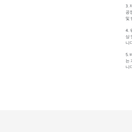
3.
공정
및
4.
상 
니
5.
는
니