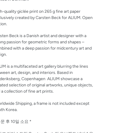
h-quality giclée print on 265 g fine art paper
lusively created by Carsten Beck for ALIUM. Open
tion.
sten Beck is a Danish artist and designer with a
ong passion for geometric forms and shapes –
bined with a deep passion for midcentury art and
ign.
UM is a multifaceted art gallery blurring the lines
ween art, design, and interiors. Based in
deriksberg, Copenhagen ALIUM showcase a
ated selection of original artworks, unique objects,
 a collection of fine art prints.
rldwide Shipping, a frame is not included except
th Korea.
주문 후 10일 소요 *