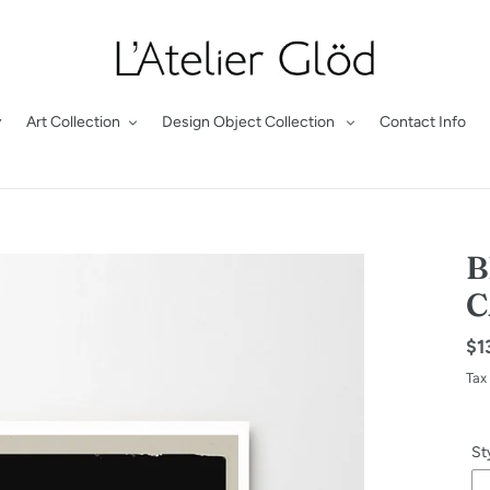
y
Art Collection
Design Object Collection
Contact Info
B
C
Re
$1
pr
Tax
St