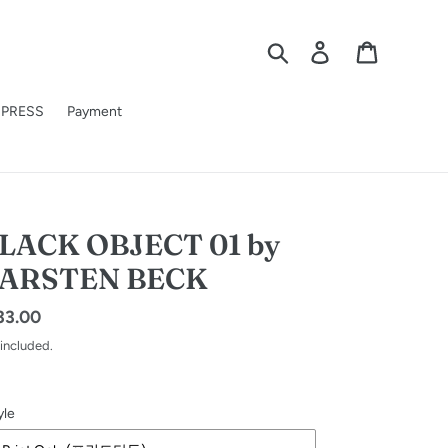
Search
Log in
Cart
PRESS
Payment
LACK OBJECT 01 by
ARSTEN BECK
gular
33.00
ice
 included.
yle