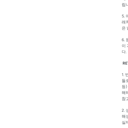
립
5.
래치
은
6.
이 
다.
RE
1.
들로
등)
해해
참
2.
해상
실제