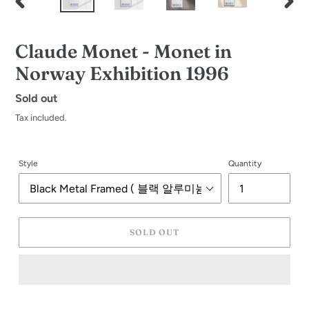
PREVIOUS
NEXT
SLIDE
SLID
Claude Monet - Monet in
Norway Exhibition 1996
Regular
Sold out
price
Tax included.
Style
Quantity
SOLD OUT
Adding