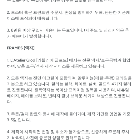
수 있습니다. 특별히 늦어지는 경우는 별도로 안내드립니다.
2.
포스터 혹은 프린트만
주문시
.
손상을
방지하기
위해
,
단단한
지관케
이스에
포장되어
배송됩니다
.
3. 8
만원
이상
구입시
배송비는
무료입니다.
(
제주도
및
산간지역은
추
가
배송비가
발생합니다
).
FRAMES [액자]
1. L'Atelier Glöd [
라뜰리에
글로드]
에서는 전문 액자/표구공방과 협업
하여, 맞춤 표구/액자 제작 서비스를 제공하고 있습니다.
2. 모든 액자는 전면 아크릴이 포함되며, 알루미늄(메탈-무광) 프레임을
기본으로 하고 있습니다. 컬러는 블랙, 화이트, 실버, 골드의 4가지 컬러
로 진행됩니다. 원목액자는 북미산 프리미엄 원목을 사용하며, 내츄럴
베이지, 메이플 브라운, 빈티지 월넛 브라운 세가지 색상으로 진행됩니
다.
3. 주문/결제 완료와 동시에 제작에 들어가며, 제작 기간은 영업일 기준
3-5일 입니다.
4. 제작이 시작되면 변경 및 취소가 불가함으로, 신중하게 주문해 주시
기 바라며, 사전에 충분한 상담도 권해드립니다.