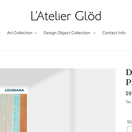
y
Art Collection
Design Object Collection
Contact Info
D
P
Re
$9
pr
Tax
St