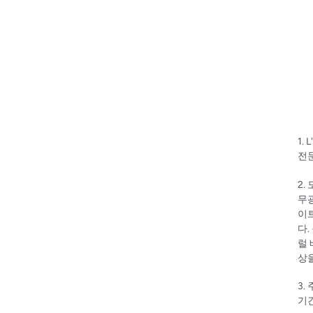
1. L
전
2.
무광
이트
다.
럴 
상
3.
기간