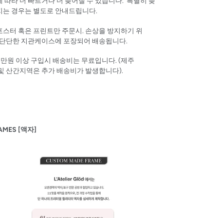
 따라 더 빠르거나 더 늦어질 수 있습니다. 특별히 늦
지는 경우는 별도로 안내드립니다.
포스터 혹은 프린트만
주문시
.
손상을
방지하기
위
단단한
지관케이스에
포장되어
배송됩니다
.
8
만원
이상
구입시
배송비는
무료입니다.
(
제주
및
산간지역은
추가
배송비가
발생합니다
).
AMES [액자]