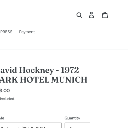
Search
Log in
Cart
PRESS
Payment
avid Hockney - 1972
ARK HOTEL MUNICH
gular
3.00
ice
 included.
yle
Quantity