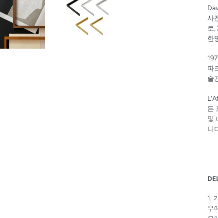
Da
사진
로,
한
19
파크
술
L'A
든
및
니
DE
1.
우에