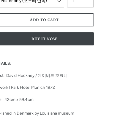
ADD TO CART
BUY IT NOW
ing
duct
TAILS:
r
tist l David Hockney / 데이비드 호크니
t
work l Park Hotel Munich 1972
e I 42
cm x 59.4cm
lished in Denmark by Louisiana museum