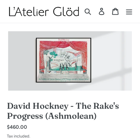
Skip
to
Search
Log in
Cart
content
David Hockney - The Rake's
Progress (Ashmolean)
Regular
$460.00
price
Tax included.