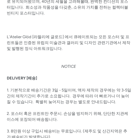
로 유지되어왔으며, 40년의 세월을 고려해볼때, 완벽한 컨디션의 포스
터입니다. 희소성과 작품성을 다갖춘, 소유의 가치를 전하는 컬렉터블
빈티지 포스터입니다.
L'Atelier Glöd [
라뜰리에
글로드]
에서 큐레이트되는 모든 포스터 및 프
린트들은 인증된 유럽의 미술관과 갤러리 및 디자인 관련기관에서 제작
및 발행된 정식 아트워크입니다.
NOTICE
DELIVERY [배송]
1. 기본적으로 배송기간은 3일 - 5일이며, 액자 제작의 경우에는 약 3-5일
간의 제작기간이 추가로 소요됩니다. 경우에 따라 더 빠르거나 더 늦어
질 수 있습니다. 특별히 늦어지는 경우는 별도로 안내드립니다.
2.
포스터 혹은 프린트만
주문시
.
손상을
방지하기
위해
,
단단한
지관케
이스에
포장되어
배송됩니다
.
3. 8
만원
이상
구입시
배송비는
무료입니다.
(
제주도
및
산간지역은
추
가
배송비가
발생합니다
).