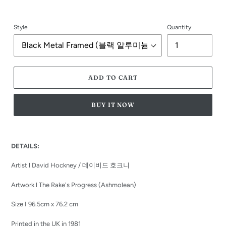
Style
Quantity
ADD TO CART
BUY IT NOW
Adding
product
DETAILS:
to
your
Artist l David Hockney / 데이비드 호크니
cart
Artwork l The Rake's Progress (Ashmolean)
Size I
96.5cm x 76.2 cm
Printed in the UK in 1981