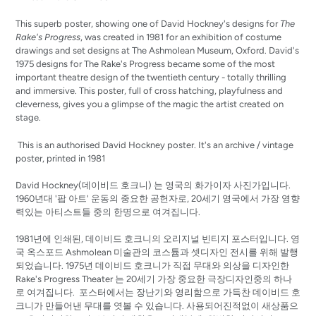
This superb poster, showing one of David Hockney's designs for
The
Rake's Progress
, was created in
1981 for a
n exhibition of costume
drawings and set designs at The Ashmolean Museum, Oxford. David's
1975 designs for The Rake's Progress became some of the most
important theatre design of the twentieth century - totally thrilling
and immersive. This poster, full of cross hatching, playfulness and
cleverness, gives you a glimpse of the magic the artist created on
stage.
This is an authorised David Hockney poster. It's an archive / vintage
poster, printed in 1981
David Hockney(데이비드 호크니) 는 영국의 화가이자 사진가입니다.
1960년대 '팝 아트' 운동의 중요한 공헌자로, 20세기 영국에서 가장 영향
력있는 아티스트들 중의 한명으로 여겨집니다.
1981년에 인쇄된, 데이비드 호크니의 오리지널 빈티지 포스터입니다. 영
국 옥스포드 Ashmolean 미술관의 코스튬과 셋디자인 전시를 위해 발행
되었습니다. 1975년 데이비드 호크니가 직접 무대와 의상을 디자인한
Rake's Progress Theater 는 20세기 가장 중요한 극장디자인중의 하나
로 여겨집니다. 포스터에서는 장난기와 영리함으로 가득찬 데이비드 호
크니가 만들어낸 무대를 엿볼 수 있습니다. 사용되어진적없이 새상품으