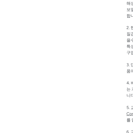
해상
보일
합
2.
질감
을
특성
구
3.
품
4.
는
니
5.
Con
를
6.