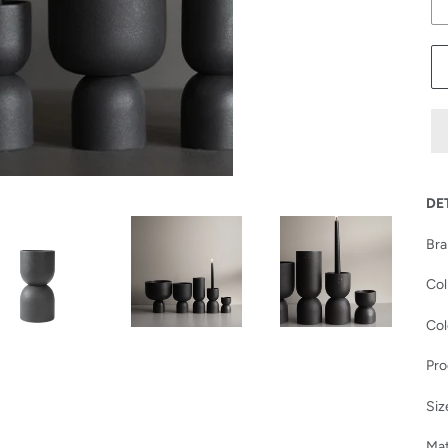
Add
pro
DE
to
you
Bra
car
Col
Col
Pro
Siz
Mat