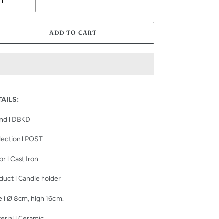
ADD TO CART
ing
duct
TAILS:
r
nd l DBKD
t
lection l POST
or l Cast Iron
duct l Candle holder
e l
Ø 8cm, high 16cm.
erial l Ceramic