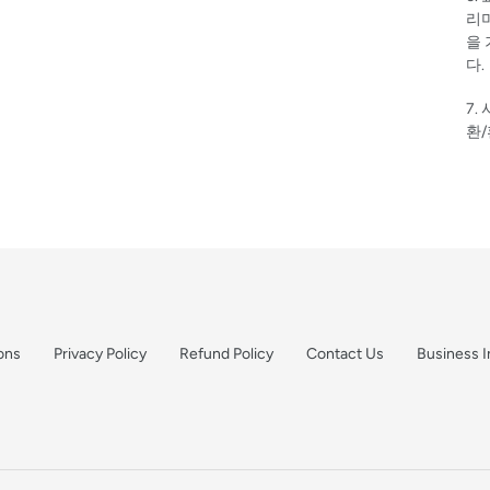
리며
을 
다.
7.
환
ons
Privacy Policy
Refund Policy
Contact Us
Business I