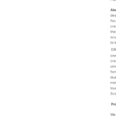
Ab
des
foc
cre
the
scu
to 
DBK
swe
cre
sim
for
dua
min
lou
Sca
Pr
We 