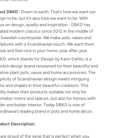
out DBKD
: Down to earth.
That’s how we want our
ign to be, but it’s also how we want to be. With
us on design, quality and inspiration - DBKD has
ated modern classics since 2012 in the middle of
 Swedish countryside. We make pots, vases and
lptures with a Scandinavian touch. We want them
look and feel nice in your home, year after year.
D, which stands for Design by Karin Dahlin, is a
dish design brand renowned for their beautiful and
ative plant pots, vases and home accessories.
The
plicity of Scandinavian design meets intriguing
ms and shapes in their beautiful creations. This
lity makes their products suitable not only for
imalist rooms and spaces, but also for homes with
der and bolder interior. T
oday DBKD is one of
ndinavia’s leading brand in pots and home decor.
oduct Description:
are proud of the serie that is perfect when you