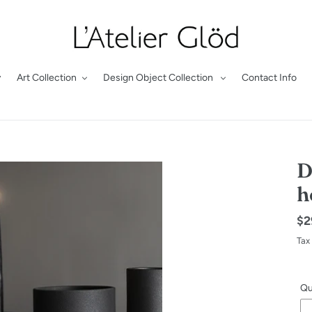
y
Art Collection
Design Object Collection
Contact Info
D
h
Re
$2
pr
Tax
Qu