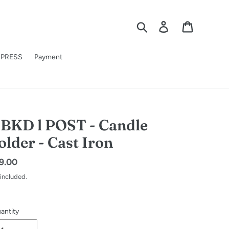
Search
Log in
Cart
PRESS
Payment
BKD l POST - Candle
older - Cast Iron
gular
9.00
ice
 included.
antity