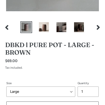
PREVIOUS
NEXT
SLIDE
SLID
DBKD l PURE POT - LARGE -
BROWN
Regular
$69.00
price
Tax included.
Size
Quantity