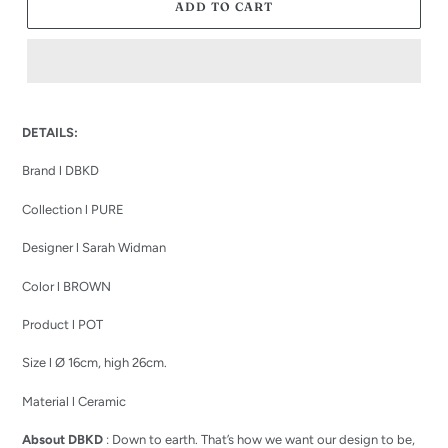
ADD TO CART
Adding
product
DETAILS:
to
your
Brand l DBKD
cart
Collection l PURE
Designer l Sarah Widman
Color l BROWN
Product l POT
Size l
Ø 16cm, high 26cm.
Material l Ceramic
Absout DBKD
: Down to earth.
That’s how we want our design to be,