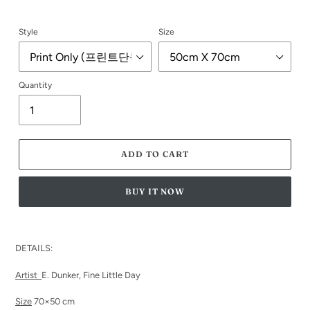
Style
Size
Quantity
ADD TO CART
BUY IT NOW
Adding
product
DETAILS:
to
your
Artist
E. Dunker, Fine Little Day
cart
Size
7
0×50 cm