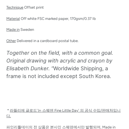
Technique
Offset print
Material
Off white FSC marked paper, 170gsm/0.37 Ib
Made in
Sweden
Other
Delivered in a cardboard postal tube.
Together on the field, with a common goal.
Original drawing with acrylic and crayon by
Elisabeth Dunker.
”
Worldwide Shipping, a
frame is not included except South Korea.
*
라뜰리에 글로드'는 스웨덴 Fine Little Day' 의 공식 수입/판매처입니
다.
파인리틀데이의 전 상품은 본사인 스웨덴에서만 발행되며, Made in