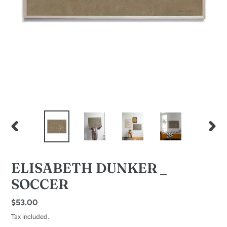
PREVIOUS
NEXT
SLIDE
SLID
ELISABETH DUNKER _
SOCCER
Regular
$53.00
price
Tax included.