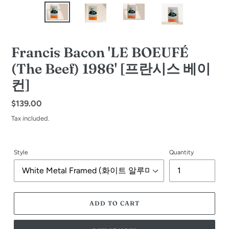
Francis Bacon 'LE BOEUFÉ
(The Beef) 1986' [프란시스 베이
컨]
Regular
$139.00
price
Tax included.
Style
Quantity
ADD TO CART