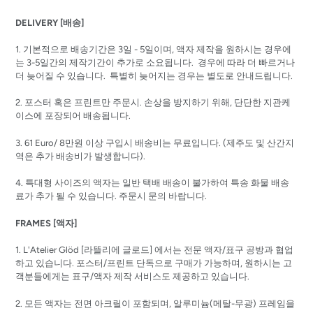
DELIVERY [배송]
1. 기본적으로 배송기간은 3일 - 5일이며, 액자 제작을 원하시는 경우에
는 3-5일간의 제작기간이 추가로 소요됩니다. 경우에 따라 더 빠르거나
더 늦어질 수 있습니다. 특별히 늦어지는 경우는 별도로 안내드립니다.
2.
포스터 혹은 프린트만
주문시
.
손상을
방지하기
위해
,
단단한
지관케
이스에
포장되어
배송됩니다
.
3. 61 Euro/ 8
만원
이상
구입시
배송비는
무료입니다.
(
제주도
및
산간지
역은
추가
배송비가
발생합니다
).
4. 특대형 사이즈의 액자는
일반 택배 배송이 불가하여 특송 화물 배송
료가 추가 될 수 있습니다. 주문시 문의 바랍니다.
FRAMES [액자]
1. L'Atelier Glöd [
라뜰리에
글로드]
에서는 전문 액자/표구 공방과 협업
하고 있습니다. 포스터/프린트 단독으로 구매가 가능하며, 원하시는 고
객분들에게는 표구/액자 제작 서비스도 제공하고 있습니다.
2. 모든 액자는 전면 아크릴이 포함되며, 알루미늄(메탈-무광) 프레임을