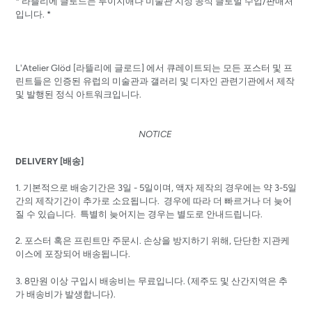
* 라뜰리에 글로드는 루이지애나 미술관 지정 공식 글로벌 수입/판매처
입니다. *
L'Atelier Glöd [
라뜰리에
글로드]
에서 큐레이트되는 모든 포스터 및 프
린트들은 인증된 유럽의 미술관과 갤러리 및 디자인 관련기관에서 제작
및 발행된 정식 아트워크입니다.
NOTICE
DELIVERY [배송]
1. 기본적으로 배송기간은 3일 - 5일이며, 액자 제작의 경우에는 약 3-5일
간의 제작기간이 추가로 소요됩니다. 경우에 따라 더 빠르거나 더 늦어
질 수 있습니다. 특별히 늦어지는 경우는 별도로 안내드립니다.
2.
포스터 혹은 프린트만
주문시
.
손상을
방지하기
위해
,
단단한
지관케
이스에
포장되어
배송됩니다
.
3. 8
만원
이상
구입시
배송비는
무료입니다.
(
제주도
및
산간지역은
추
가
배송비가
발생합니다
).