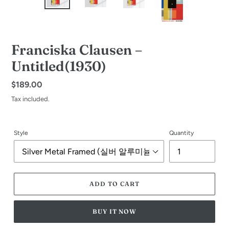
Franciska Clausen –
Untitled(1930)
Regular
$189.00
price
Tax included.
Style
Quantity
ADD TO CART
BUY IT NOW