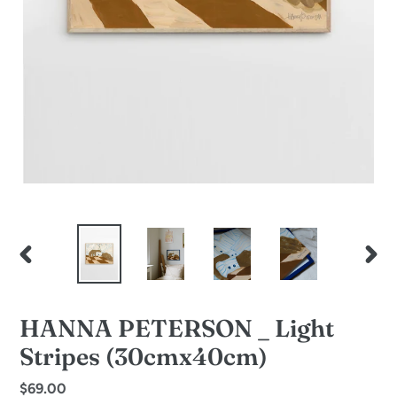
PREVIOUS
NEXT
SLIDE
SLID
HANNA PETERSON _ Light
Stripes (30cmx40cm)
Regular
$69.00