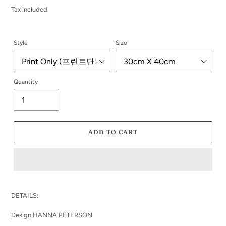
price
Tax included.
Style
Size
Quantity
ADD TO CART
Adding
product
DETAILS:
to
your
Design
HANNA PETERSON
cart