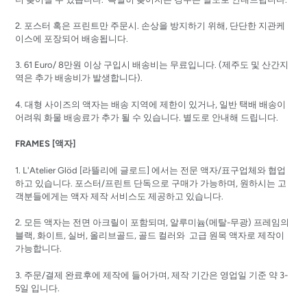
2.
포스터 혹은 프린트만
주문시
.
손상을
방지하기
위해
,
단단한
지관케
이스에
포장되어
배송됩니다
.
3. 61 Euro/ 8
만원
이상
구입시
배송비는
무료입니다.
(
제주도
및
산간지
역은
추가
배송비가
발생합니다
).
4. 대형 사이즈의 액자는
배송 지역에 제한이 있거나, 일반 택배 배송이
어려워 화물 배송료가 추가 될 수 있습니다. 별도로 안내해 드립니다.
FRAMES [액자]
1. L'Atelier Glöd [
라뜰리에
글로드]
에서는 전문 액자/표구업체와 협업
하고 있습니다. 포스터/프린트 단독으로 구매가 가능하며, 원하시는 고
객분들에게는 액자 제작 서비스도 제공하고 있습니다.
2. 모든 액자는 전면 아크릴이 포함되며, 알루미늄(메탈-무광) 프레임의
블랙, 화이트, 실버, 올리브골드, 골드 컬러와 고급 원목 액자로 제작이
가능합니다.
3. 주문/결제 완료후에 제작에 들어가며, 제작 기간은 영업일 기준 약 3-
5일 입니다.