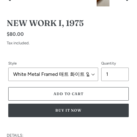
PREVIOUS
NEXT
SLIDE
SLID
NEW WORK I, 1975
Regular
$80.00
price
Tax included.
Style
Quantity
ADD TO CART
BUY IT NOW
Adding
product
DETAILS: