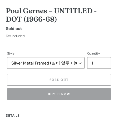
Poul Gernes – UNTITLED -
DOT (1966-68)
Regular
Sold out
price
Tax included.
Style
Quantity
SOLD OUT
BUY IT NOW
Adding
product
DETAILS:
to