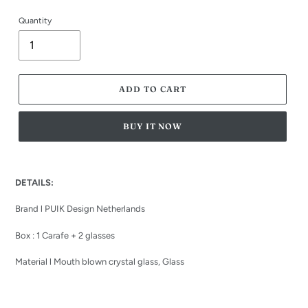
Quantity
ADD TO CART
BUY IT NOW
Adding
product
DETAILS:
to
your
Brand l PUIK Design Netherlands
cart
Box : 1 Carafe + 2 glasses
Material l
Mouth blown crystal glass,
Glass