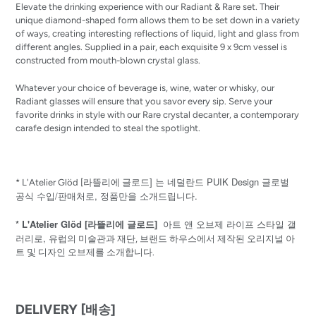
Elevate the drinking experience with our Radiant & Rare set. Their
unique diamond-shaped form allows them to be set down in a variety
of ways, creating interesting reflections of liquid, light and glass from
different angles. Supplied in a pair, each exquisite 9 x 9cm vessel is
constructed from mouth-blown crystal glass.
Whatever your choice of beverage is, wine, water or whisky, our
Radiant glasses will ensure that you savor every sip. Serve your
favorite drinks in style with our Rare crystal decanter, a contemporary
carafe design intended to steal the spotlight.
] 는 네덜란드 PUIK Design 글로벌
* L'Atelier Glöd [
라뜰리에
글로드
공식 수입/판매처로, 정품만을 소개드립니다.
* L'Atelier Glöd [라뜰리에 글로드]
아트 앤 오브제 라이프 스타일 갤
러리로,
유럽의 미술관과 재단, 브랜드 하우스에서 제작된 오리지널 아
트 및 디자인 오브제를 소개합니다.
DELIVERY [배송]