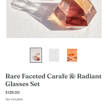
Rare Faceted Carafe & Radiant
Glasses Set
Regular
$129.00
price
Tax included.