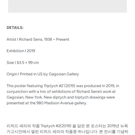
Adding
product
DETAILS:
to
your
Artist l Richard Serra, 1938 ~ Present
cart
Exhibition l 2019
Size I
63.5 × 99 cm
​Origin l Printed
in US by Gagosian Gallery
This poster featuring
Triptych #2
(2019) was produced in 2019, in
conjunction with a trio of exhibitions of Richard Serra’s work at
Gagosian, New York. New diptych and triptych drawings were
presented at the 980 Madison Avenue gallery.
리처드 세라의 작품 Triptych #2(2019) 을 담은 본 포스터는 2019년 뉴욕
가고시안에서 열린 리처드 세라의 작품중 하나입니다. 본 전시를 기념하