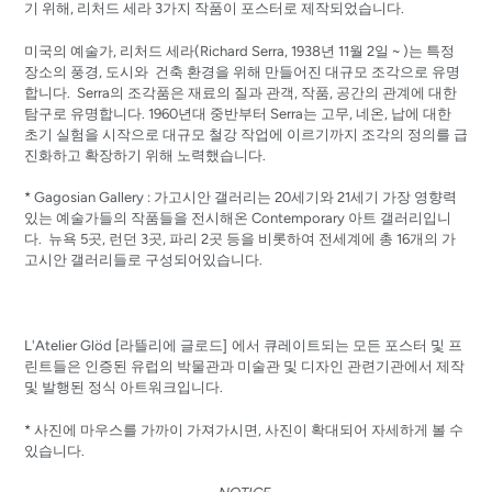
기 위해, 리처드 세라 3가지 작품이 포스터로 제작되었습니다.
미국의 예술가, 리처드 세라(Richard Serra, 1938년 11월 2일 ~ )는 특정
장소의 풍경, 도시와 건축 환경을 위해 만들어진 대규모 조각으로 유명
합니다. Serra의 조각품은 재료의 질과 관객, 작품, 공간의 관계에 대한
탐구로 유명합니다. 1960년대 중반부터 Serra는 고무, 네온, 납에 대한
초기 실험을 시작으로 대규모 철강 작업에 이르기까지 조각의 정의를 급
진화하고 확장하기 위해 노력했습니다.
* Gagosian Gallery : 가고시안 갤러리는 20세기와 21세기 가장 영향력
있는 예술가들의 작품들을 전시해온 Contemporary 아트 갤러리입니
다. 뉴욕 5곳, 런던 3곳, 파리 2곳 등을 비롯하여 전세계에 총 16개의 가
고시안 갤러리들로 구성되어있습니다.
]
L'Atelier Glöd [
라뜰리에
글로드
에서 큐레이트되는 모든 포스터 및 프
린트들은 인증된 유럽의 박물관과 미술관 및 디자인 관련기관에서 제작
및 발행된 정식 아트워크입니다.
* 사진에 마우스를 가까이 가져가시면, 사진이 확대되어 자세하게 볼 수
있습니다.