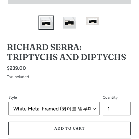
RICHARD SERRA:
TRIPTYCHS AND DIPTYCHS
Regular
$239.00
price
Tax included.
Style
Quantity
ADD TO CART