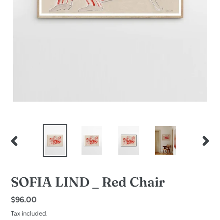
PREVIOUS
NEXT
SLIDE
SLID
SOFIA LIND _ Red Chair
Regular
$96.00
price
Tax included.