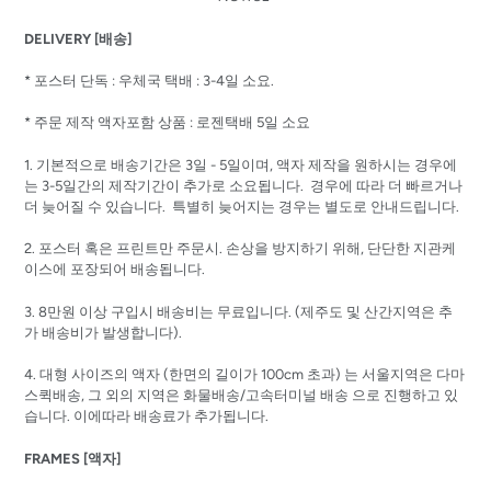
DELIVERY [배송]
* 포스터 단독 : 우체국 택배 : 3-4일 소요.
* 주문 제작 액자포함 상품 : 로젠택배 5일 소요
1. 기본적으로 배송기간은 3일 - 5일이며, 액자 제작을 원하시는 경우에
는 3-5일간의 제작기간이 추가로 소요됩니다. 경우에 따라 더 빠르거나
더 늦어질 수 있습니다. 특별히 늦어지는 경우는 별도로 안내드립니다.
2.
포스터 혹은 프린트만
주문시
.
손상을
방지하기
위해
,
단단한
지관케
이스에
포장되어
배송됩니다
.
3. 8
만원
이상
구입시
배송비는
무료입니다.
(
제주도
및
산간지역은
추
가
배송비가
발생합니다
).
4. 대형 사이즈의 액자 (한면의 길이가 100cm 초과) 는
서울지역은 다마
스퀵배송, 그 외의 지역은 화물배송/고속터미널 배송 으로 진행하고 있
습니다. 이에따라 배송료가 추가됩니다.
FRAMES [액자]