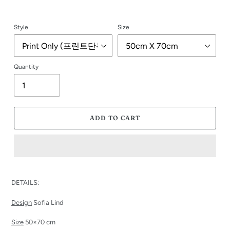
Style
Size
Quantity
ADD TO CART
Adding
product
DETAILS:
to
your
Design
Sofia Lind
cart
Size
5
0×70 cm