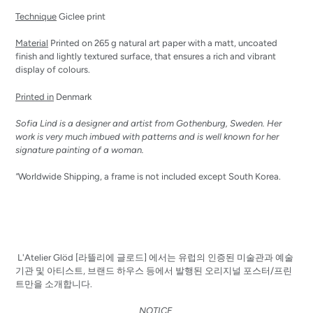
Technique
Giclee print
Material
Printed on 265 g natural art paper with a matt, uncoated
finish and lightly textured surface, that ensures a rich and vibrant
display of colours.
Printed in
Denmark
Sofia Lind is a designer and artist from Gothenburg, Sweden. Her
work is very much imbued with patterns and is well known for her
signature painting of a woman.
”
Worldwide Shipping, a frame is not included except South Korea.
L'Atelier Glöd [라뜰리에 글로드] 에서는 유럽의 인증된 미술관과 예술
기관 및 아티스트, 브랜드 하우스 등에서 발행된 오리지널 포스터/프린
트만을 소개합니다.
NOTICE