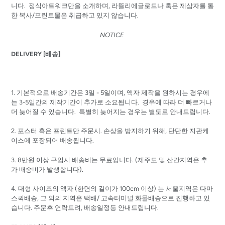
니다. 정식아트워크만을 소개하며, 라뜰리에글로드나 혹은 제삼자를 통
한 복사/프린트물은 취급하고 있지 않습니다.
NOTICE
DELIVERY [배송]
1. 기본적으로 배송기간은 3일 - 5일이며, 액자 제작을 원하시는 경우에
는 3-5일간의 제작기간이 추가로 소요됩니다. 경우에 따라 더 빠르거나
더 늦어질 수 있습니다. 특별히 늦어지는 경우는 별도로 안내드립니다.
2.
포스터 혹은 프린트만
주문시
.
손상을
방지하기
위해
,
단단한
지관케
이스에
포장되어
배송됩니다
.
3. 8
만원
이상
구입시
배송비는
무료입니다.
(
제주도
및
산간지역은
추
가
배송비가
발생합니다
).
4. 대형 사이즈의 액자 (한면의 길이가 100cm 이상) 는
서울지역은 다마
스퀵배송, 그 외의 지역은 택배/ 고속터미널 화물배송으로 진행하고 있
습니다. 주문후 연락드려, 배송일정등 안내드립니다.