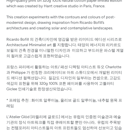
High-quality print on 320g 100% natural cotton paper limited edition
which was created by Harrt creative studio in Paris, France.
This creation experiments with the contours and colours of post-
modernist design, drawing inspiration from Ricardo Bofill’s
architectures and creating solar and contemplative landscapes.
Ricardo Bofill 의 건축디자인에 영감을 받은 리미티드 에디션 시리즈로
Architectural Minimalist art 를 지향합니다. 태양의 에너지와 리카르도
보필의 건축 전경을 미니멀한 디자인과 미묘하고 부드러운 파스텔 계열
의 컬러로 고급스럽게 표현하였습니다.
프랑스 파리에서 활동하는 아트/ 패션 디렉팅 아티스트 듀오 Charlotte
과 Phillippe 가 런칭한 크리에이티브 아트 스튜디오에서 개발된 리미티
드 에디션 컬렉션입니다. 질감도 디자인의 일부라는 컨셉으로, 고감도
색감의 표현을 위해 320g 100% 코튼 페이퍼를 사용하여 고퀄러티
Giclee 인쇄기술로 한정생산되었습니다.
* 프레임 추천 : 화이트 알루미늄, 올리브 골드 알루미늄, 내추럴 원목 프
레임
L'Atelier Glöd [라뜰리에 글로드] 에서는 유럽의 인증된 미술관과 예술
기관의 정식 아트워크를 직접 큐레이트할 뿐만 아니라, 유럽의 주목받
는 컨템포러리 아티스트들의 아트 프린트들도 엄선하여 선보이고 있습