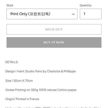
Style
Quantity
SOLD OUT
BUY IT NOW
Adding
product
DETAILS:
to
your
Design l Harrt Studio Paris by
Charlotte & Phillippe
cart
Size I 50cm X 70cm
Giclee Printing on 320g 100% natural Cotton paper.
Origin/ Printed in France