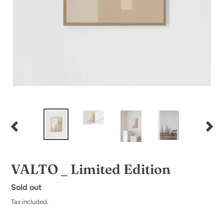
PREVIOUS
NEXT
SLIDE
SLID
VALTO _ Limited Edition
Regular
Sold out
price
Tax included.